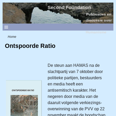
Second Foundation
Publicaties en
discussie over
Sociaal
Humanisme
Home
Ontspoorde Ratio
De steun aan HAMAS na de
slachtpartij van 7 oktober door
poli­tieke partijen, bestuurders
en media heeft een
antisemitisch karakter. Het
negeren door media van de
daaruit volgende verkiezings­
over­winning van de PVV op 22
november maakt de boodschap