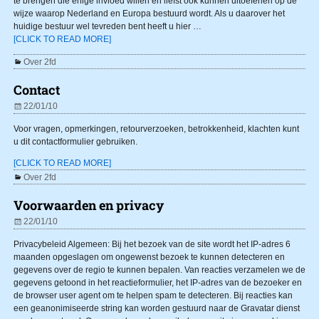
te brengen die enige invloed willen en liefst ook kunnen uitoefenen op de
wijze waarop Nederland en Europa bestuurd wordt. Als u daarover het
huidige bestuur wel tevreden bent heeft u hier
…
[CLICK TO READ MORE]
Over 2fd
Contact
22/01/10
Voor vragen, opmerkingen, retourverzoeken, betrokkenheid, klachten kunt
u dit contactformulier gebruiken.
[CLICK TO READ MORE]
Over 2fd
Voorwaarden en privacy
22/01/10
Privacybeleid Algemeen: Bij het bezoek van de site wordt het IP-adres 6
maanden opgeslagen om ongewenst bezoek te kunnen detecteren en
gegevens over de regio te kunnen bepalen. Van reacties verzamelen we de
gegevens getoond in het reactieformulier, het IP-adres van de bezoeker en
de browser user agent om te helpen spam te detecteren. Bij reacties kan
een geanonimiseerde string kan worden gestuurd naar de Gravatar dienst