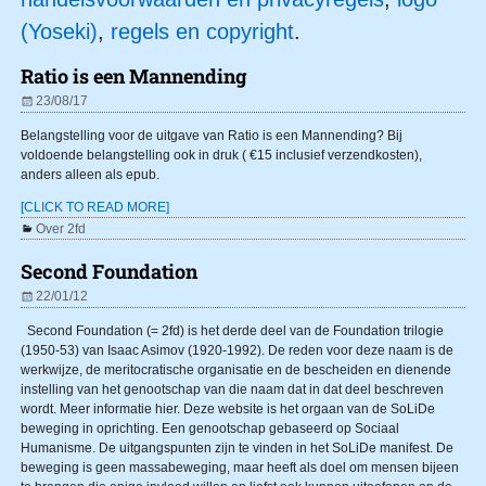
(Yoseki)
,
regels en copyright
.
Ratio is een Mannending
23/08/17
Belangstelling voor de uitgave van Ratio is een Mannending? Bij
voldoende belangstelling ook in druk ( €15 inclusief verzendkosten),
anders alleen als epub.
[CLICK TO READ MORE]
Over 2fd
Second Foundation
22/01/12
Second Foundation (= 2fd) is het derde deel van de Foundation trilogie
(1950-53) van Isaac Asimov (1920-1992). De reden voor deze naam is de
werkwijze, de meritocratische organisatie en de bescheiden en dienende
instelling van het genootschap van die naam dat in dat deel beschreven
wordt. Meer informatie hier. Deze website is het orgaan van de SoLiDe
beweging in oprichting. Een genootschap gebaseerd op Sociaal
Humanisme. De uitgangspunten zijn te vinden in het SoLiDe manifest. De
beweging is geen massabeweging, maar heeft als doel om mensen bijeen