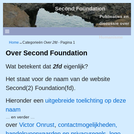
Second Foundation
Publicaties en
discussie over
Sociaal
Humanisme
Home
→Categorieën
Over 2fd
- Pagina 1
Over Second Foundation
Wat betekent dat
2fd
eigenlijk?
Het staat voor de naam van de website
Second(2) Foundation(fd).
Hieronder een
uitgebreide toelichting op deze
naam
… en verder …
over
Victor Onrust
,
contactmogelijkheden,
handelsvoorwaarden en privacyregels
,
logo