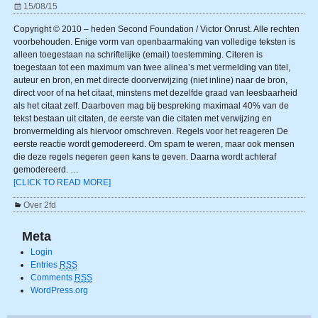
15/08/15
Copyright © 2010 – heden Second Foundation / Victor Onrust. Alle rechten
voorbehouden. Enige vorm van openbaarmaking van volledige teksten is
alleen toegestaan na schriftelijke (email) toestemming. Citeren is
toegestaan tot een maximum van twee alinea’s met vermelding van titel,
auteur en bron, en met directe doorverwijzing (niet inline) naar de bron,
direct voor of na het citaat, minstens met dezelfde graad van leesbaarheid
als het citaat zelf. Daarboven mag bij bespreking maximaal 40% van de
tekst bestaan uit citaten, de eerste van die citaten met verwijzing en
bronvermelding als hiervoor omschreven. Regels voor het reageren De
eerste reactie wordt gemodereerd. Om spam te weren, maar ook mensen
die deze regels negeren geen kans te geven. Daarna wordt achteraf
gemodereerd.
…
[CLICK TO READ MORE]
Over 2fd
Meta
Login
Entries
RSS
Comments
RSS
WordPress.org