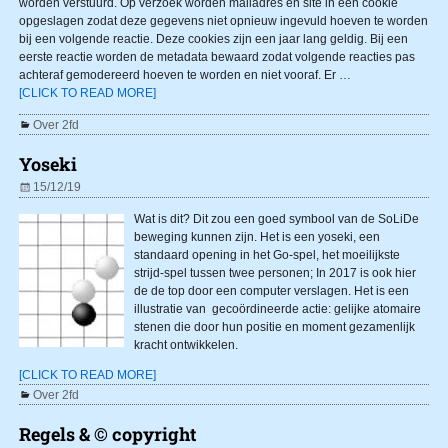
worden verstuurd. Op verzoek worden mailadres en site in een cookie
opgeslagen zodat deze gegevens niet opnieuw ingevuld hoeven te worden
bij een volgende reactie. Deze cookies zijn een jaar lang geldig. Bij een
eerste reactie worden de metadata bewaard zodat volgende reacties pas
achteraf gemodereerd hoeven te worden en niet vooraf. Er
…
[CLICK TO READ MORE]
Over 2fd
Yoseki
15/12/19
Wat is dit? Dit zou een goed symbool van de SoLiDe
beweging kunnen zijn. Het is een yoseki, een
standaard opening in het Go-spel, het moeilijkste
strijd-spel tussen twee personen; In 2017 is ook hier
de de top door een computer verslagen. Het is een
illustratie van gecoördineerde actie: gelijke atomaire
stenen die door hun positie en moment gezamenlijk
kracht ontwikkelen.
[CLICK TO READ MORE]
Over 2fd
Regels & © copyright