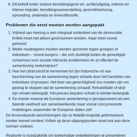
Dit betreft onder andere bevolkingsgroei en -achteruitgang, externe en
interne migratie, bevolkingssamenstelling, gezondheidszorg,
opvoeding, onderwijs en levensfilosofie.
Problemen die eerst moeten worden aangepakt
Vrijheid van mening is een integraal onderdeel van de democratie:
Kritiek moet niet alleen geuit kunnen worden, maar moet vooral
gehoord
Welke maatregelen moeten worden genomen tegen groepen of
individuen – vooral burgers – die zich duidelijk buiten de gevestigde
consensus voor sociale interactie positioneren en zo effectief de
samenleving ondermijnen?
Hoe het (straf-)recht te hervormen tot zijn historische rol van
bescherming van de samenleving tegen schade door het handelen van
individuen of groepen. Het doel van gerechtigheid zou moeten zijn om
gedrag te stoppen dat de samenleving schaadt. Rehabilitatie of straf
zijn minder belangrijk. Het precies bepalen schuld is minder belangrijk.
De manier waarop de Europese samenleving is georganiseerd als een
falende veelheid van samenwerkende maar vooral concurrerende
instellingen, waaronder de Europese staten zelf.
De bovenstaande beschrijvingen zijn zo feitelijk mogelijk geformuleerd,
zonder moreel oordeel. Kritiek op deze uitgangspunten moet ook aan deze
normen voldoen.
Realisme
is noodzakelijk om toekomstige ontwikkelingen te presenteren