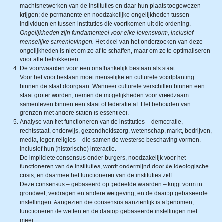
machtsnetwerken van de instituties en daar hun plaats toegewezen
krijgen; de permanente en noodzakelijke ongelijkheden tussen
individuen en tussen instituties die voortkomen uit die ordening.
Ongelijkheden zijn fundamenteel voor elke levensvorm, inclusief
menselijke samenlevingen.
Het doel van het onderzoeken van deze
ongelijkheden is niet om ze af te schaffen, maar om ze te optimaliseren
voor alle betrokkenen.
De voorwaarden voor een onafhankelijk bestaan als staat.
Voor het voortbestaan moet menselijke en culturele voortplanting
binnen de staat doorgaan. Wanneer culturele verschillen binnen een
staat groter worden, nemen de mogelijkheden voor vreedzaam
samenleven binnen een staat of federatie af. Het behouden van
grenzen met andere staten is essentieel.
Analyse van het functioneren van de instituties – democratie,
rechtsstaat, onderwijs, gezondheidszorg, wetenschap, markt, bedrijven,
media, leger, religies – die samen de westerse beschaving vormen.
Inclusief hun (historische) interactie.
De impliciete consensus onder burgers, noodzakelijk voor het
functioneren van de instituties, wordt ondermijnd door de ideologische
crisis, en daarmee het functioneren van de instituties zelf.
Deze consensus – gebaseerd op gedeelde waarden – krijgt vorm in
grondwet, verdragen en andere wetgeving, en de daarop gebaseerde
instellingen. Aangezien die consensus aanzienlijk is afgenomen,
functioneren de wetten en de daarop gebaseerde instellingen niet
meer.