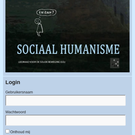
Login
Gebruikersnaam
Wachtwoord
Onthoud mij