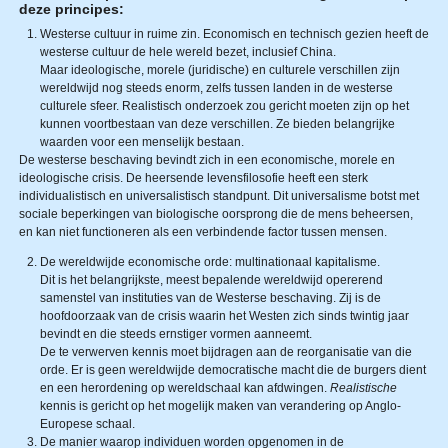
deze principes:
Westerse cultuur in ruime zin. Economisch en technisch gezien heeft de
westerse cultuur de hele wereld bezet, inclusief China.
Maar ideologische, morele (juridische) en culturele verschillen zijn
wereldwijd nog steeds enorm, zelfs tussen landen in de westerse
culturele sfeer. Realistisch onderzoek zou gericht moeten zijn op het
kunnen voortbestaan van deze verschillen. Ze bieden belangrijke
waarden voor een menselijk bestaan.
De westerse beschaving bevindt zich in een economische, morele en
ideologische crisis. De heersende levensfilosofie heeft een sterk
individualistisch en universalistisch standpunt. Dit universalisme botst met
sociale beperkingen van biologische oorsprong die de mens beheersen,
en kan niet functioneren als een verbindende factor tussen mensen.
De wereldwijde economische orde: multinationaal kapitalisme.
Dit is het belangrijkste, meest bepalende wereldwijd opererend
samenstel van instituties van de Westerse beschaving. Zij is de
hoofdoorzaak van de crisis waarin het Westen zich sinds twintig jaar
bevindt en die steeds ernstiger vormen aanneemt.
De te verwerven kennis moet bijdragen aan de reorganisatie van die
orde. Er is geen wereldwijde democratische macht die de burgers dient
en een herordening op wereldschaal kan afdwingen.
Realistische
kennis is gericht op het mogelijk maken van verandering op Anglo-
Europese schaal.
De manier waarop individuen worden opgenomen in de