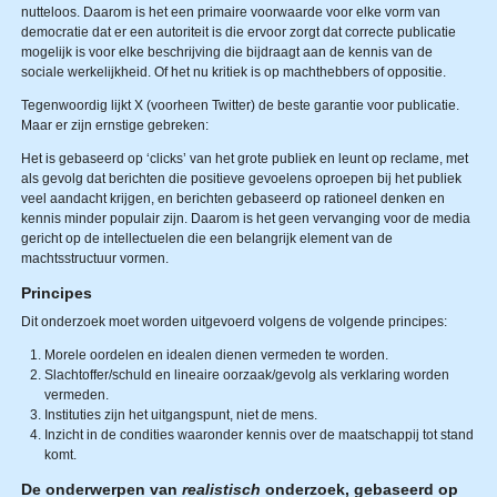
nutteloos. Daarom is het een primaire voorwaarde voor elke vorm van
democratie dat er een autoriteit is die ervoor zorgt dat correcte publicatie
mogelijk is voor elke beschrijving die bijdraagt aan de kennis van de
sociale werkelijkheid. Of het nu kritiek is op machthebbers of oppositie.
Tegenwoordig lijkt X (voorheen Twitter) de beste garantie voor publicatie.
Maar er zijn ernstige gebreken:
Het is gebaseerd op ‘clicks’ van het grote publiek en leunt op reclame, met
als gevolg dat berichten die positieve gevoelens oproepen bij het publiek
veel aandacht krijgen, en berichten gebaseerd op rationeel denken en
kennis minder populair zijn. Daarom is het geen vervanging voor de media
gericht op de intellectuelen die een belangrijk element van de
machtsstructuur vormen.
Principes
Dit onderzoek moet worden uitgevoerd volgens de volgende principes:
Morele oordelen en idealen dienen vermeden te worden.
Slachtoffer/schuld en lineaire oorzaak/gevolg als verklaring worden
vermeden.
Instituties zijn het uitgangspunt, niet de mens.
Inzicht in de condities waaronder kennis over de maatschappij tot stand
komt.
De onderwerpen van
realistisch
onderzoek, gebaseerd op