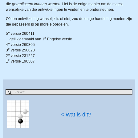
die
gerealiseerd kunnen worden
. Het is de enige manier om de meest
wenselijke van die ontwikkelingen te vinden en te ondersteunen.
Of een ontwikkeling wenselijk is of niet, zou de enige handeling moeten zijn
die gebaseerd is op morele oordelen.
e
5
versie 260411
e
gelijk gemaakt aan 1
Engelse versie
e
4
versie 260305
e
3
versie 250828
e
2
versie 231227
e
1
versie 190507
< Wat is dit?