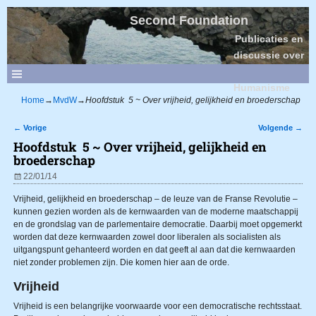
Second Foundation
Publicaties en
discussie over
Sociaal
Humanisme
Home
→
MvdW
→
Hoofdstuk 5 ~ Over vrijheid, gelijkheid en broederschap
←
Vorige
Volgende
→
Bericht navigatie
Hoofdstuk 5 ~ Over vrijheid, gelijkheid en
broederschap
22/01/14
Vrijheid, gelijkheid en broederschap – de leuze van de Franse Revolutie –
kunnen gezien worden als de kernwaarden van de moderne maatschappij
en de grondslag van de parlementaire democratie. Daarbij moet opgemerkt
worden dat deze kernwaarden zowel door liberalen als socialisten als
uitgangspunt gehanteerd worden en dat geeft al aan dat die kernwaarden
niet zonder problemen zijn. Die komen hier aan de orde.
Vrijheid
Vrijheid is een belangrijke voorwaarde voor een democratische rechtsstaat.