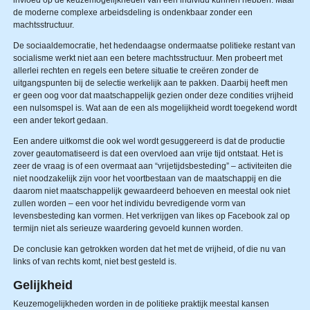
de moderne complexe arbeidsdeling is ondenkbaar zonder een
machtsstructuur.
De sociaaldemocratie, het hedendaagse ondermaatse politieke restant van
socialisme werkt niet aan een betere machtsstructuur. Men probeert met
allerlei rechten en regels een betere situatie te creëren zonder de
uitgangspunten bij de selectie werkelijk aan te pakken. Daarbij heeft men
er geen oog voor dat maatschappelijk gezien onder deze condities vrijheid
een nul­som­spel is. Wat aan de een als mogelijkheid wordt toegekend wordt
een ander tekort gedaan.
Een andere uitkomst die ook wel wordt gesuggereerd is dat de productie
zover geautomatiseerd is dat een overvloed aan vrije tijd ontstaat. Het is
zeer de vraag is of een overmaat aan “vrijetijdsbesteding” – activiteiten die
niet noodzakelijk zijn voor het voortbestaan van de maatschappij en die
daarom niet maatschappelijk gewaardeerd behoeven en meestal ook niet
zullen worden – een voor het individu bevredigende vorm van
levensbesteding kan vormen. Het verkrijgen van likes op Facebook zal op
termijn niet als serieuze waardering gevoeld kunnen worden.
De conclusie kan getrokken worden dat het met de vrijheid, of die nu van
links of van rechts komt, niet best gesteld is.
Gelijkheid
Keuzemogelijkheden worden in de politieke praktijk meestal kansen