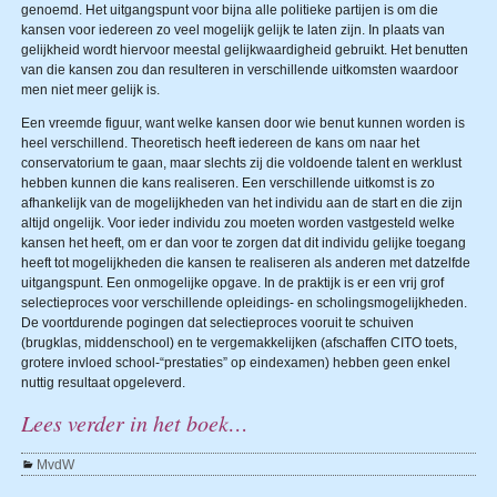
genoemd. Het uitgangspunt voor bijna alle politieke partijen is om die
kansen voor iedereen zo veel mogelijk gelijk te laten zijn. In plaats van
gelijkheid wordt hiervoor meestal gelijkwaardigheid gebruikt. Het benutten
van die kansen zou dan resulteren in verschillende uitkomsten waardoor
men niet meer gelijk is.
Een vreemde figuur, want welke kansen door wie benut kunnen worden is
heel verschillend. Theoretisch heeft iedereen de kans om naar het
conservatorium te gaan, maar slechts zij die voldoende talent en werklust
hebben kunnen die kans realiseren. Een verschillende uitkomst is zo
afhankelijk van de mogelijkheden van het individu aan de start en die zijn
altijd ongelijk. Voor ieder individu zou moeten worden vastgesteld welke
kansen het heeft, om er dan voor te zorgen dat dit individu gelijke toegang
heeft tot mogelijkheden die kansen te realiseren als anderen met datzelfde
uitgangspunt. Een onmogelijke opgave. In de praktijk is er een vrij grof
selectieproces voor verschillende opleidings- en scholingsmogelijkheden.
De voortdurende pogingen dat selectieproces vooruit te schuiven
(brugklas, middenschool) en te vergemakkelijken (afschaffen CITO toets,
grotere invloed school-“prestaties” op eindexamen) hebben geen enkel
nuttig resultaat opgeleverd.
Lees verder in het boek…
MvdW