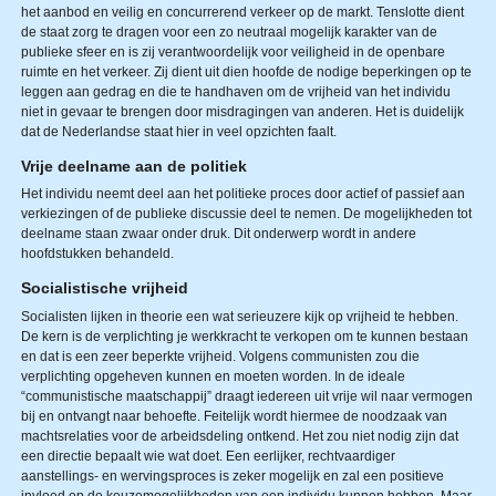
het aanbod en veilig en concurrerend verkeer op de markt. Tenslotte dient
de staat zorg te dragen voor een zo neutraal mogelijk karakter van de
publieke sfeer en is zij verantwoordelijk voor veiligheid in de openbare
ruimte en het verkeer. Zij dient uit dien hoofde de nodige beperkingen op te
leggen aan gedrag en die te handhaven om de vrijheid van het individu
niet in gevaar te brengen door misdragingen van anderen. Het is duidelijk
dat de Nederlandse staat hier in veel opzichten faalt.
Vrije deelname aan de politiek
Het individu neemt deel aan het politieke proces door actief of passief aan
verkiezingen of de publieke discussie deel te nemen. De mogelijkheden tot
deelname staan zwaar onder druk. Dit onderwerp wordt in andere
hoofdstukken behandeld.
Socialistische vrijheid
Socialisten lijken in theorie een wat serieuzere kijk op vrijheid te hebben.
De kern is de verplichting je werkkracht te verkopen om te kunnen bestaan
en dat is een zeer beperkte vrijheid. Volgens communisten zou die
verplichting opgeheven kunnen en moeten worden. In de ideale
“communistische maatschappij” draagt iedereen uit vrije wil naar vermogen
bij en ontvangt naar behoefte. Feitelijk wordt hiermee de noodzaak van
machtsrelaties voor de arbeidsdeling ontkend. Het zou niet nodig zijn dat
een directie bepaalt wie wat doet. Een eerlijker, rechtvaardiger
aanstellings- en wervings­proces is zeker mogelijk en zal een positieve
invloed op de keuzemogelijkheden van een individu kunnen hebben. Maar