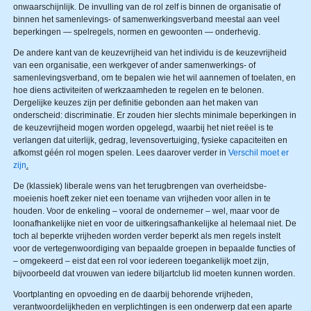
onwaarschijnlijk. De invulling van de rol zelf is binnen de organisatie of
binnen het samenlevings- of samenwerkingsverband meestal aan veel
beperkingen — spelregels, normen en gewoonten — onderhevig.
De andere kant van de keuzevrijheid van het individu is de keuzevrijheid
van een organisatie, een werkgever of ander samenwerkings- of
samenlevingsverband, om te bepalen wie het wil aannemen of toelaten, en
hoe diens activiteiten of werkzaamheden te regelen en te belonen.
Dergelijke keuzes zijn per definitie gebonden aan het maken van
onderscheid: discriminatie. Er zouden hier slechts minimale beperkingen in
de keuzevrijheid mogen worden opgelegd, waarbij het niet reëel is te
verlangen dat uiterlijk, gedrag, levensovertuiging, fysieke capaciteiten en
afkomst géén rol mogen spelen. Lees daarover verder in
Verschil moet er
zijn
.
De (klassiek) liberale wens van het terugbrengen van overheidsbe­
moeienis hoeft zeker niet een toename van vrijheden voor allen in te
houden. Voor de enkeling – vooral de ondernemer – wel, maar voor de
loonafhankelijke niet en voor de uitkeringsafhankelijke al helemaal niet. De
toch al beperkte vrijheden worden verder beperkt als men regels instelt
voor de vertegenwoordiging van bepaalde groepen in bepaalde functies of
– omgekeerd – eist dat een rol voor iedereen toegankelijk moet zijn,
bijvoorbeeld dat vrouwen van iedere biljartclub lid moeten kunnen worden.
Voortplanting en opvoeding en de daarbij behorende vrijheden,
verantwoordelijkheden en verplichtingen is een onderwerp dat een aparte