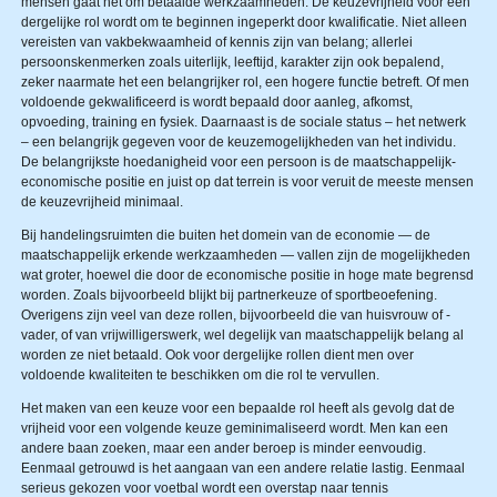
mensen gaat het om betaalde werkzaamheden. De keuzevrijheid voor een
dergelijke rol wordt om te beginnen ingeperkt door kwalificatie. Niet alleen
vereisten van vakbekwaamheid of kennis zijn van belang; allerlei
persoonskenmerken zoals uiterlijk, leeftijd, karakter zijn ook bepalend,
zeker naarmate het een belangrijker rol, een hogere functie betreft. Of men
voldoende gekwalificeerd is wordt bepaald door aanleg, afkomst,
opvoeding, training en fysiek. Daarnaast is de sociale status – het netwerk
– een belangrijk gegeven voor de keuzemogelijkheden van het individu.
De belangrijkste hoedanigheid voor een persoon is de maatschappelijk-
economische positie en juist op dat terrein is voor veruit de meeste mensen
de keuzevrijheid minimaal.
Bij handelingsruimten die buiten het domein van de economie — de
maatschappelijk erkende werkzaamheden — vallen zijn de mogelijkheden
wat groter, hoewel die door de economische positie in hoge mate begrensd
worden. Zoals bijvoorbeeld blijkt bij partnerkeuze of sportbeoefening.
Overigens zijn veel van deze rollen, bijvoorbeeld die van huisvrouw of -
vader, of van vrijwilligerswerk, wel degelijk van maatschappelijk belang al
worden ze niet betaald. Ook voor dergelijke rollen dient men over
voldoende kwaliteiten te beschikken om die rol te vervullen.
Het maken van een keuze voor een bepaalde rol heeft als gevolg dat de
vrijheid voor een volgende keuze geminimaliseerd wordt. Men kan een
andere baan zoeken, maar een ander beroep is minder eenvoudig.
Eenmaal getrouwd is het aangaan van een andere relatie lastig. Eenmaal
serieus gekozen voor voetbal wordt een overstap naar tennis