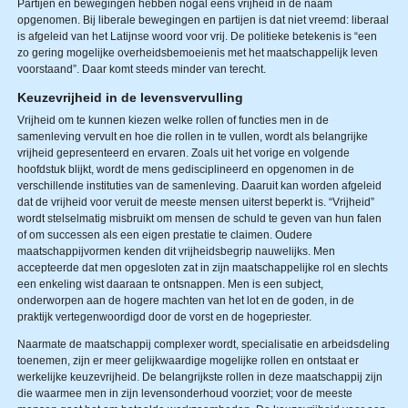
Partijen en bewegingen hebben nogal eens vrijheid in de naam
opgenomen. Bij liberale bewegingen en partijen is dat niet vreemd: liberaal
is afgeleid van het Latijnse woord voor vrij. De politieke betekenis is “een
zo gering mogelijke overheidsbemoeienis met het maatschappelijk leven
voorstaand”. Daar komt steeds minder van terecht.
Keuzevrijheid in de levensvervulling
Vrijheid om te kunnen kiezen welke rollen of functies men in de
samenleving vervult en hoe die rollen in te vullen, wordt als belangrijke
vrijheid gepresenteerd en ervaren. Zoals uit het vorige en volgende
hoofdstuk blijkt, wordt de mens gedisciplineerd en opgenomen in de
verschillende instituties van de samenleving. Daaruit kan worden afgeleid
dat de vrijheid voor veruit de meeste mensen uiterst beperkt is. “Vrijheid”
wordt stelselmatig misbruikt om mensen de schuld te geven van hun falen
of om successen als een eigen prestatie te claimen. Oudere
maatschappijvormen kenden dit vrijheidsbegrip nauwelijks. Men
accepteerde dat men opgesloten zat in zijn maatschappelijke rol en slechts
een enkeling wist daaraan te ontsnappen. Men is een subject,
onderworpen aan de hogere machten van het lot en de goden, in de
praktijk vertegenwoordigd door de vorst en de hogepriester.
Naarmate de maatschappij complexer wordt, specialisatie en arbeidsdeling
toenemen, zijn er meer gelijkwaardige mogelijke rollen en ontstaat er
werkelijke keuzevrijheid. De belangrijkste rollen in deze maatschappij zijn
die waarmee men in zijn levensonderhoud voorziet; voor de meeste