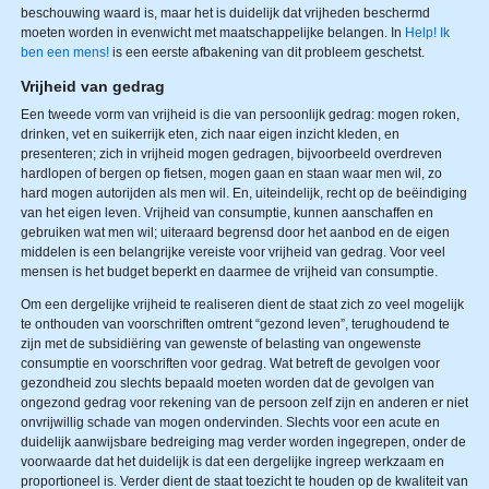
beschouwing waard is, maar het is duidelijk dat vrijheden beschermd
moeten worden in evenwicht met maatschappelijke belangen. In
Help! Ik
ben een mens!
is een eerste afbakening van dit probleem geschetst.
Vrijheid van gedrag
Een tweede vorm van vrijheid is die van persoonlijk gedrag: mogen roken,
drinken, vet en suikerrijk eten, zich naar eigen inzicht kleden, en
presenteren; zich in vrijheid mogen gedragen, bijvoorbeeld overdreven
hardlopen of bergen op fietsen, mogen gaan en staan waar men wil, zo
hard mogen autorijden als men wil. En, uiteindelijk, recht op de beëindiging
van het eigen leven. Vrijheid van consumptie, kunnen aanschaffen en
gebruiken wat men wil; uiteraard begrensd door het aanbod en de eigen
middelen is een belangrijke vereiste voor vrijheid van gedrag. Voor veel
mensen is het budget beperkt en daarmee de vrijheid van consumptie.
Om een dergelijke vrijheid te realiseren dient de staat zich zo veel mogelijk
te onthouden van voorschriften omtrent “gezond leven”, terughoudend te
zijn met de subsidiëring van gewenste of belasting van ongewenste
consumptie en voorschriften voor gedrag. Wat betreft de gevolgen voor
gezondheid zou slechts bepaald moeten worden dat de gevolgen van
ongezond gedrag voor rekening van de persoon zelf zijn en anderen er niet
onvrijwillig schade van mogen ondervinden. Slechts voor een acute en
duidelijk aanwijsbare bedreiging mag verder worden ingegrepen, onder de
voorwaarde dat het duidelijk is dat een dergelijke ingreep werkzaam en
proportioneel is. Verder dient de staat toezicht te houden op de kwaliteit van