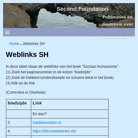
Second Foundation
Publicaties en
discussie over
Sociaal
Humanisme
Home
→
Weblinks SH
Weblinks SH
In deze tabel staan de weblinks van het boek “Sociaal Humanisme”.
(1) Zoek het paginanummer in de kolom “bladzijde”.
(2) Zoek de linktekst (onderstreepte en schuine tekst in het boek).
(3) Klik op de link.
(Correcties in OneNote)
bladzijde
Link
En dan?
3
hardewoorden.nl
4
https://2fd.eu/weblinks-sh/