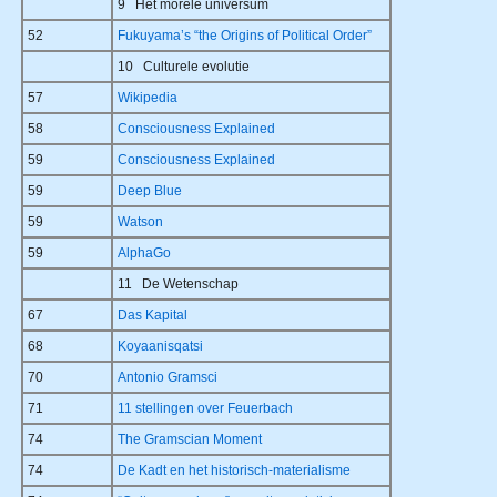
9 Het morele universum
52
Fukuyama’s “the Origins of Political Order”
10 Culturele evolutie
57
Wikipedia
58
Consciousness Explained
59
Consciousness Explained
59
Deep Blue
59
Watson
59
AlphaGo
11 De Wetenschap
67
Das Kapital
68
Koyaanisqatsi
70
Antonio Gramsci
71
11 stellingen over Feuerbach
74
The Gramscian Moment
74
De Kadt en het historisch-materialisme