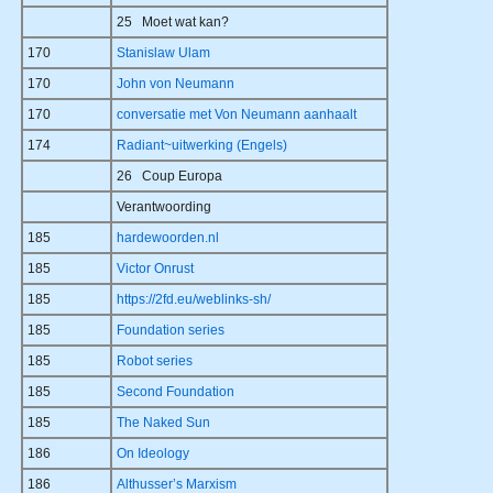
25 Moet wat kan?
170
Stanislaw Ulam
170
John von Neumann
170
conversatie met Von Neumann aanhaalt
174
Radiant~uitwerking (Engels)
26 Coup Europa
Verantwoording
185
hardewoorden.nl
185
Victor Onrust
185
https://2fd.eu/weblinks-sh/
185
Foundation series
185
Robot series
185
Second Foundation
185
The Naked Sun
186
On Ideology
186
Althusser’s Marxism