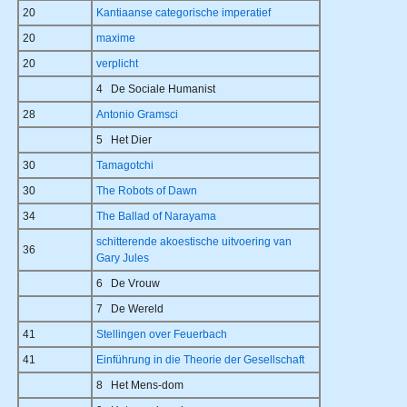
20
Kantiaanse categorische imperatief
20
maxime
20
verplicht
4 De Sociale Humanist
28
Antonio Gramsci
5 Het Dier
30
Tamagotchi
30
The Robots of Dawn
34
The Ballad of Narayama
schitterende akoestische uitvoering van
36
Gary Jules
6 De Vrouw
7 De Wereld
41
Stellingen over Feuerbach
41
Einführung in die Theorie der Gesellschaft
8 Het Mens-dom