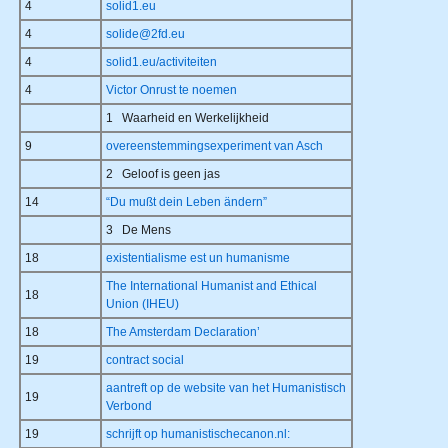
4
solid1.eu
4
solide@2fd.eu
4
solid1.eu/activiteiten
4
Victor Onrust te noemen
1 Waarheid en Werkelijkheid
9
overeenstemmingsexperiment van Asch
2 Geloof is geen jas
14
“Du mußt dein Leben ändern”
3 De Mens
18
existentialisme est un humanisme
The International Humanist and Ethical
18
Union (IHEU)
18
The Amsterdam Declaration’
19
contract social
aantreft op de website van het Humanistisch
19
Verbond
19
schrijft op humanistischecanon.nl: