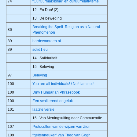
74
“Cultuurmarxisme” en cultuurrelativisme
12 En Dan! (2)
13 De beweging
Breaking the Spell: Religion as a Natural
86
Phenomenon
89
hardewoorden.nl
89
solid1.eu
14 Solidariteit
15 Beleving
97
Beleving
100
You are all individuals! / No! I am not!
100
Dirty Hungarian Phrasebook
100
Een schitterend ongeluk
101
laatste versie
16 Van Meningsuiting naar Commucratie
107
Protocollen van de wijzen van Zion
109
“geitenneuker” van Theo van Gogh