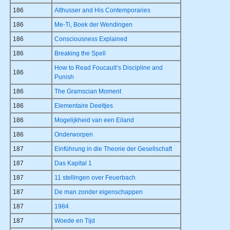
186
Althusser and His Contemporaries
186
Me-Ti, Boek der Wendingen
186
Consciousness Explained
186
Breaking the Spell
How to Read Foucault’s Discipline and
186
Punish
186
The Gramscian Moment
186
Elementaire Deeltjes
186
Mogelijkheid van een Eiland
186
Onderworpen
187
Einführung in die Theorie der Gesellschaft
187
Das Kapital 1
187
11 stellingen over Feuerbach
187
De man zonder eigenschappen
187
1984
187
Woede en Tijd