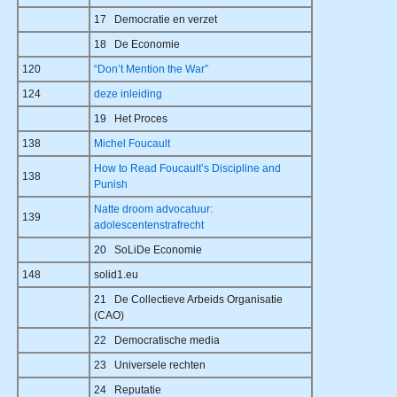
17 Democratie en verzet
18 De Economie
120
“Don’t Mention the War”
124
deze inleiding
19 Het Proces
138
Michel Foucault
How to Read Foucault’s Discipline and
138
Punish
Natte droom advocatuur:
139
adolescentenstrafrecht
20 SoLiDe Economie
148
solid1.eu
21 De Collectieve Arbeids Organisatie
(CAO)
22 Democratische media
23 Universele rechten
24 Reputatie